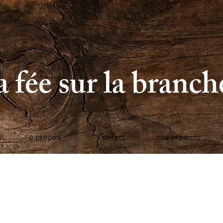
 fée sur la branc
il
a propos
Contact
nos produits