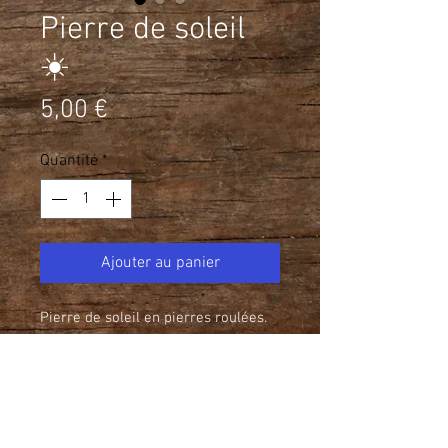
Pierre de soleil
☀️
Prix
5,00 €
Quantité
*
Ajouter au panier
Pierre de soleil en pierres roulées.
Porteuse d'une grande énergie de
vie, elle est utilisée pour lutter
contre la dépression ou l'abandon
de soi.
C'est une pierre solaire de charisme