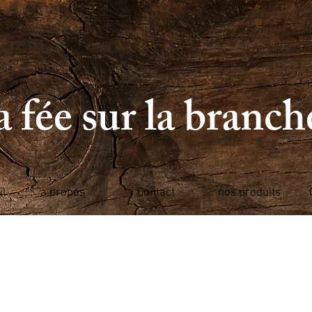
 fée sur la branc
il
a propos
Contact
nos produits