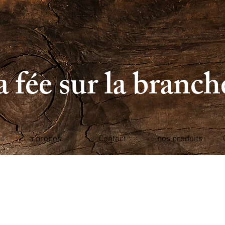
 fée sur la branc
il
a propos
Contact
nos produits