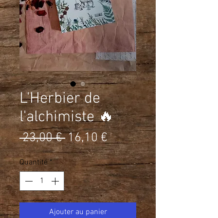
L'Herbier de
l'alchimiste 🔥
Prix
Prix
 23,00 € 
16,10 €
original
promotionnel
Quantité
*
Ajouter au panier