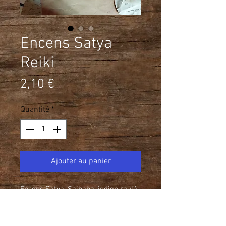
Encens Satya
Reiki
Prix
2,10 €
Quantité
*
Ajouter au panier
Encens Satya, Saibaba, indien roulé
à la main à partir de 160 produits
naturels. Encens traditionnel de type
Masala (mélange d'épices). La pâte