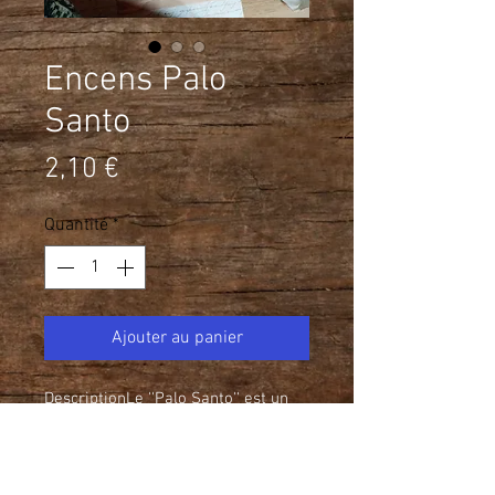
Encens Palo
Santo
Prix
2,10 €
Quantité
*
Ajouter au panier
DescriptionLe ''Palo Santo'' est un
arbre de l'Amérique du Sud. Il est
utilisé par les Indiens pour la
guérison et possède des propriétés