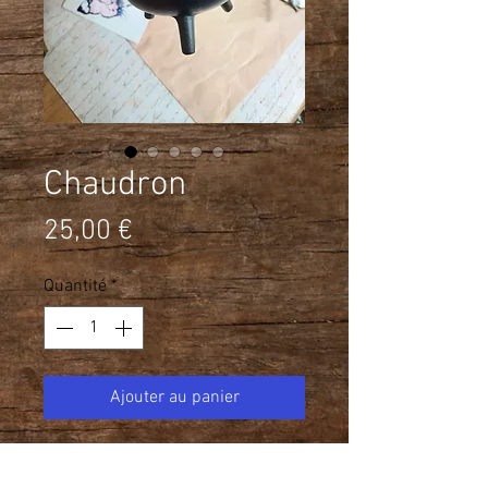
Chaudron
Prix
25,00 €
Quantité
*
Ajouter au panier
Il est amusant de constater que,
lorsque l'on parle de chaudron, la