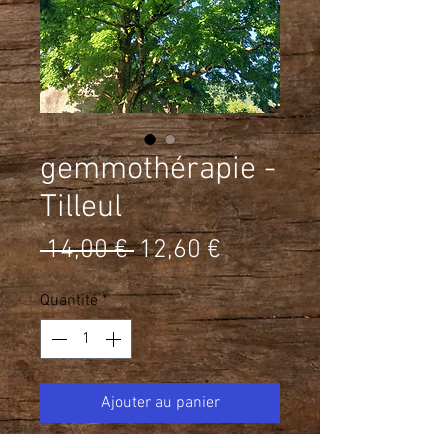
gemmothérapie -
Tilleul
Prix
Prix
 14,00 € 
12,60 €
original
promotionnel
Quantité
*
Ajouter au panier