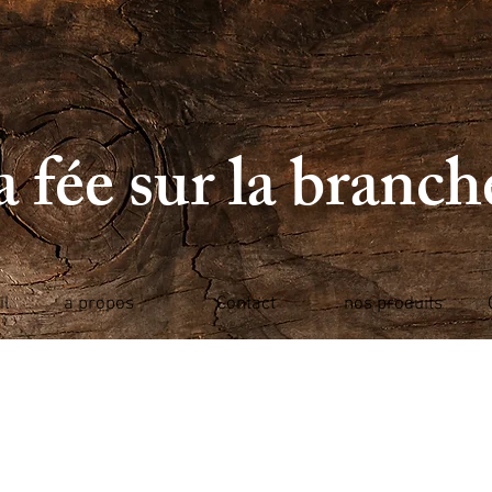
 fée sur la branc
il
a propos
Contact
nos produits