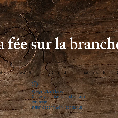
 fée sur la branc
il
a propos
Contact
nos produits
Widget Didn’t Load
Check your internet and refresh
this page.
If that doesn’t work, contact us.