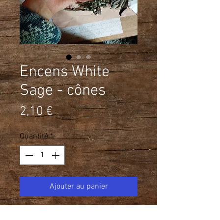
Encens White
Sage - cônes
Prix
2,10 €
Quantité
*
Ajouter au panier
Utilisez l'encens ''White Sage'' pour